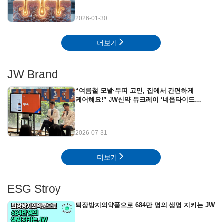
2026-01-30
더보기
JW Brand
“여름철 모발·두피 고민, 집에서 간편하게
케어해요!” JW신약 듀크레이 ‘네옵타이드
엑스퍼트’ 뷰티클래스 현장
2026-07-31
더보기
ESG Stroy
퇴장방지의약품으로 684만 명의 생명 지키는 JW