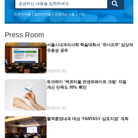
|
|
|
전문의약품
일반의약품
건강기능식품
기타
Press Room
서울시내과의사회 학술대회서 ‘위너프주’ 임상적
유용성 공유
2026-07-31
듀크레이 ‘케르티올 컨센트레이트 크림’ 각질
개선 만족도 99% 확인
2026-07-21
혈액종양내과 대상 ‘FANTASY 심포지엄’ 개최