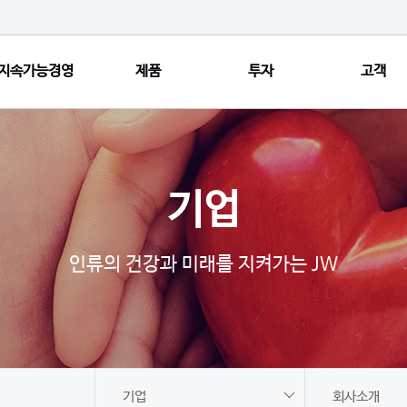
지속가능경영
제품
투자
고객
재무상태표
손익계산서
기업
공시정보
IR 게시판
인류의 건강과 미래를 지켜가는 JW
기업
회사소개